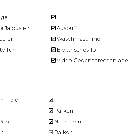
age
e Jalousien
Auspuff
püler
Waschmaschine
e Tür
Elektrisches Tor
Video-Gegensprechanlage
m Freien
Parken
Pool
Nach dem
en
Balkon