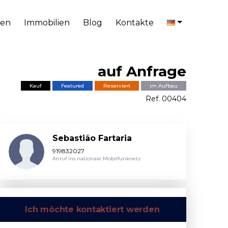
en
Immobilien
Blog
Kontakte
auf Anfrage
Kauf
Featured
Reserviert
im Aufbau
Ref. 00404
Sebastião Fartaria
919832027
Anruf ins nationale Mobilfunknetz
Ich möchte kontaktiert werden