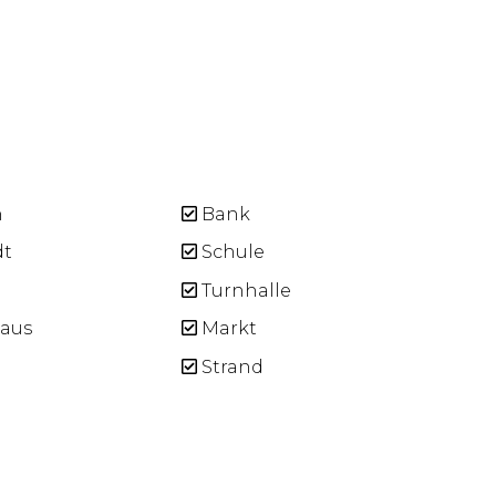
n
Bank
dt
Schule
Turnhalle
aus
Markt
Strand