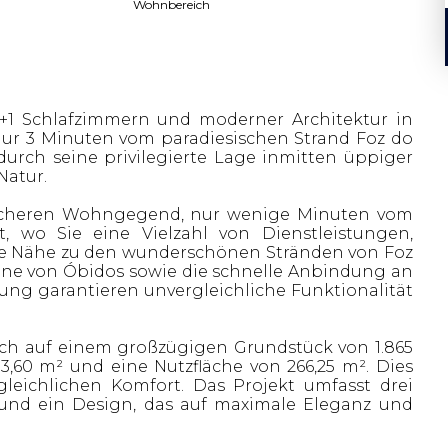
Wohnbereich
 3+1 Schlafzimmern und moderner Architektur in
ur 3 Minuten vom paradiesischen Strand Foz do
durch seine privilegierte Lage inmitten üppiger
Natur.
 sicheren Wohngegend, nur wenige Minuten vom
 wo Sie eine Vielzahl von Dienstleistungen,
Die Nähe zu den wunderschönen Stränden von Foz
ne von Óbidos sowie die schnelle Anbindung an
ung garantieren unvergleichliche Funktionalität
sich auf einem großzügigen Grundstück von 1.865
3,60 m² und eine Nutzfläche von 266,25 m². Dies
leichlichen Komfort. Das Projekt umfasst drei
 und ein Design, das auf maximale Eleganz und