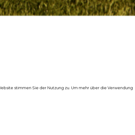
r Website stimmen Sie der Nutzung zu. Um mehr über die Verwendung
r Website stimmen Sie der Nutzung zu. Um mehr über die Verwendung