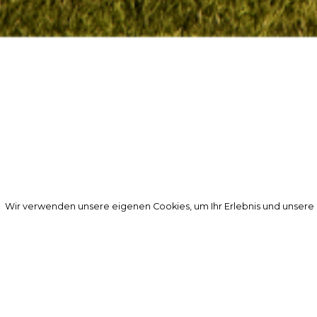
Wir verwenden unsere eigenen Cookies, um Ihr Erlebnis und unsere
Wir verwenden unsere eigenen Cookies, um Ihr Erlebnis und unsere