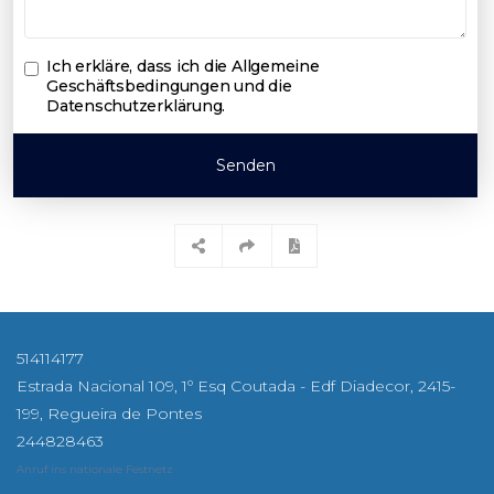
Ich erkläre, dass ich die
Allgemeine
Geschäftsbedingungen und die
Datenschutzerklärung
.
Senden
514114177
Estrada Nacional 109, 1º Esq Coutada - Edf Diadecor, 2415-
199, Regueira de Pontes
244828463
Anruf ins nationale Festnetz