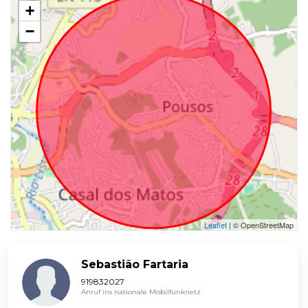
+
−
Leaflet
| © OpenStreetMap
Sebastião Fartaria
919832027
Anruf ins nationale Mobilfunknetz