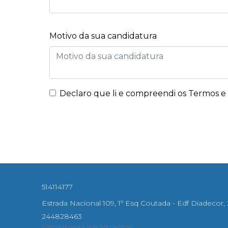
Motivo da sua candidatura
Declaro que li e compreendi os
Termos e 
514114177
Estrada Nacional 109, 1º Esq Coutada - Edf Diadecor,
244828463
Chamada para a rede fixa nacional