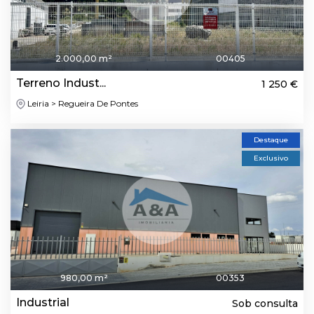
2.000,00 m²
00405
Terreno Indust...
1 250 €
Leiria > Regueira De Pontes
Destaque
Exclusivo
980,00 m²
00353
Industrial
Sob consulta