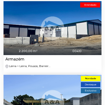
Arrendado
2.200,00 m²
00410
Armazém
Leiria > Leiria, Pousos, Barreir...
Novidade
Destaque
Exclusivo