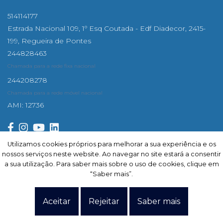
514114177
Estrada Nacional 109, 1º Esq Coutada - Edf Diadecor, 2415-
199, Regueira de Pontes
244828463
Chamada para a rede fixa nacional
244208278
Chamada para a rede móvel nacional
AMI: 12736
Utilizamos cookies próprios para melhorar a sua experiência e os
Utilizamos cookies próprios para melhorar a sua experiência e os
nossos serviços neste website. Ao navegar no site estará a consentir
nossos serviços neste website. Ao navegar no site estará a consentir
Subscrever
a sua utilização. Para saber mais sobre o uso de cookies, clique em
a sua utilização. Para saber mais sobre o uso de cookies, clique em
“Saber mais”.
“Saber mais”.
Site powered by
IMO360
© Todos os direitos reservados.
Centro de resolução de
Aceitar
Aceitar
Rejeitar
Rejeitar
Saber mais
Saber mais
litígios
.
Política de Privacidade.
Termos e condições.
Dados pessoais.
Livro de
reclamações